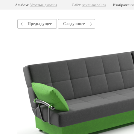
Альбом:
Угловые диваны
Сайт:
savat-mebel.ru
Изображение
Предыдущее
Следующее